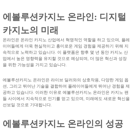
에볼루션카지노 온라인: 디지털
카지노의 미래
온라인은 온라인 카지노 산업에서 혁명적인 역할을 하고 있으며, 플레
이어들에게 더욱 현실적이고 흥미로운 게임 경험을 제공하기 위해 지
속적으로 노력하고 있습니다. 이 플랫폼은 향후 몇 년 동안 카지노 산
업에서 높은 영향력을 유지할 것으로 예상되며, 더 많은 혁신과 성장
을 위한 가능성을 가지고 있습니다.
에볼루션카지노 온라인은 라이브 딜러와의 상호작용, 다양한 게임 옵
션, 그리고 뛰어난 기술을 결합하여 플레이어들에게 뛰어난 경험을 제
공하고 있습니다. 이러한 이유로 에볼루션카지노 온라인은 카지노 팬
들 사이에서 지속적으로 인기를 얻고 있으며, 미래에도 새로운 혁신을
선보일 것으로 기대됩니다.
에볼루션카지노 온라인의 성공