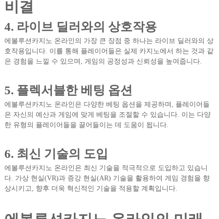
비결
4. 라이브 딜러와의 상호작용
에볼루션카지노 온라인의 가장 큰 장점 중 하나는 라이브 딜러와의 상
호작용입니다. 이를 통해 플레이어들은 실제 카지노에서 하는 것과 같
은 경험을 느낄 수 있으며, 게임의 공정성과 신뢰성을 높여줍니다.
5. 플렉서블한 베팅 옵션
에볼루션카지노 온라인은 다양한 베팅 옵션을 제공하며, 플레이어들
은 자신의 예산과 게임에 맞게 베팅을 조절할 수 있습니다. 이는 다양
한 유형의 플레이어들을 끌어들이는 데 도움이 됩니다.
6. 최신 기술의 도입
에볼루션카지노 온라인은 최신 기술을 적극적으로 도입하고 있습니
다. 가상 현실(VR)과 증강 현실(AR) 기술을 활용하여 게임 경험을 향
상시키고, 향후 더욱 혁신적인 기술을 적용할 계획입니다.