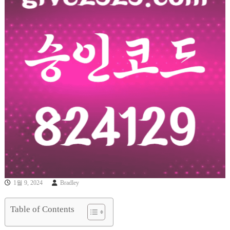
1월 9, 2024
Bradley
Table of Contents