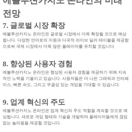
에볼루션카지노 온라인의 미래
전망
7. 글로벌 시장 확장
에볼루션카지노 온라인은 글로벌 시장에서 더욱 확장될 것으로 예상
됩니다. 다양한 언어로의 지원과 다국적 라이브 딜러 테이블을 제공함
으로써 국제 시장에서 더욱 많은 플레이어를 유치할 것입니다.
8. 향상된 사용자 경험
에볼루션카지노 온라인은 향상된 사용자 경험을 제공하기 위해 지속
적인 노력을 기울이고 있습니다. 사용자들은 더 나은 그래픽과 인터페
이스, 빠른 속도, 그리고 무결성 있는 게임을 기대할 수 있습니다.
9. 업계 혁신의 주도
에볼루션카지노 온라인은 업계 혁신의 주도 역할을 계속할 것으로 예
상됩니다. 새로운 게임 형태와 기술을 개발하며 플레이어들에게 끊임
없는 놀라움을 제공할 것입니다.