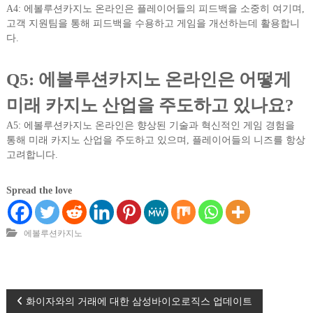
A4: 에볼루션카지노 온라인은 플레이어들의 피드백을 소중히 여기며,
고객 지원팀을 통해 피드백을 수용하고 게임을 개선하는데 활용합니
다.
Q5: 에볼루션카지노 온라인은 어떻게
미래 카지노 산업을 주도하고 있나요?
A5: 에볼루션카지노 온라인은 향상된 기술과 혁신적인 게임 경험을
통해 미래 카지노 산업을 주도하고 있으며, 플레이어들의 니즈를 항상
고려합니다.
Spread the love
에볼루션카지노
글
화이자와의 거래에 대한 삼성바이오로직스 업데이트