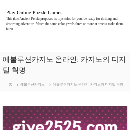
콘
텐
Play Online Puzzle Games
츠
This time Ancient Persia proposes its mysteries for you, be ready for thrilling and
로
absorbing adventure. Match the same color jewels three or more at time to make them
바
burst.
로
가
기
에볼루션카지노 온라인: 카지노의 디지
털 혁명
홈
에볼루션카지노
에볼루션카지노 온라인: 카지노의 디지털 혁명